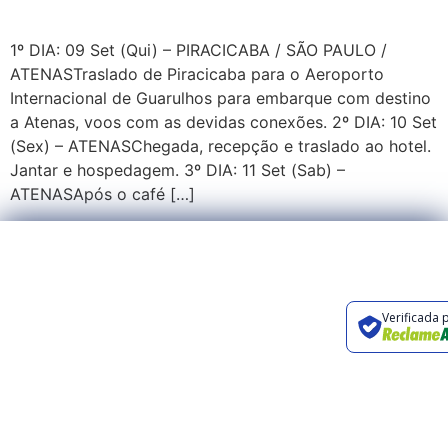
1º DIA: 09 Set (Qui) – PIRACICABA / SÃO PAULO /
ATENASTraslado de Piracicaba para o Aeroporto
Internacional de Guarulhos para embarque com destino
a Atenas, voos com as devidas conexões. 2º DIA: 10 Set
(Sex) – ATENASChegada, recepção e traslado ao hotel.
Jantar e hospedagem. 3º DIA: 11 Set (Sab) –
ATENASApós o café […]
Preencha o
Rua Orlando
formulário ou entre
Carpino, 326,
Verificada 
em contato através
Campinas, SP
dos canais abaixo.
contato@renovaturismo.com.br
+55 19 3241-
2424