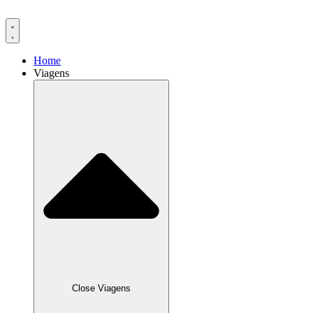
Ir
para
o
conteúdo
Home
Viagens
Close Viagens