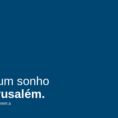
 um sonho
rusalém.
erem a