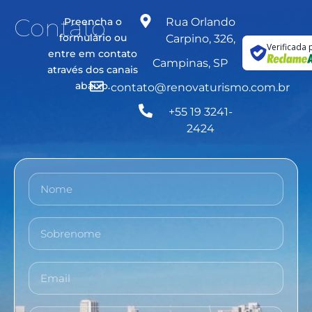
Contato
Preencha o
Rua Orlando
formulário ou
Carpino, 326,
Verificada 
entre em contato
Campinas, SP
através dos canais
abaixo.
contato@renovaturismo.com.br
+55 19 3241-
2424