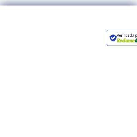
Preencha o
Rua Orlando
formulário ou entre
Carpino, 326,
Verificada 
em contato através
Campinas, SP
dos canais abaixo.
contato@renovaturismo.com.br
+55 19 3241-
2424