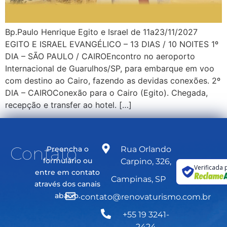
Bp.Paulo Henrique Egito e Israel de 11a23/11/2027
EGITO E ISRAEL EVANGÉLICO – 13 DIAS / 10 NOITES 1º
DIA – SÃO PAULO / CAIROEncontro no aeroporto
Internacional de Guarulhos/SP, para embarque em voo
com destino ao Cairo, fazendo as devidas conexões. 2º
DIA – CAIROConexão para o Cairo (Egito). Chegada,
recepção e transfer ao hotel. […]
Contato
Preencha o
Rua Orlando
formulário ou
Carpino, 326,
Verificada 
entre em contato
Campinas, SP
através dos canais
abaixo.
contato@renovaturismo.com.br
+55 19 3241-
2424