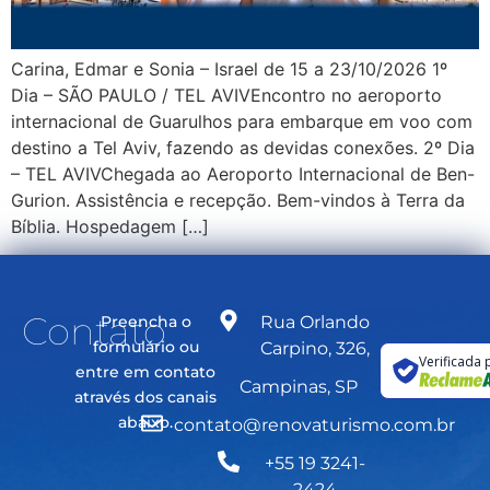
Carina, Edmar e Sonia – Israel de 15 a 23/10/2026 1º
Dia – SÃO PAULO / TEL AVIVEncontro no aeroporto
internacional de Guarulhos para embarque em voo com
destino a Tel Aviv, fazendo as devidas conexões. 2º Dia
– TEL AVIVChegada ao Aeroporto Internacional de Ben-
Gurion. Assistência e recepção. Bem-vindos à Terra da
Bíblia. Hospedagem […]
Contato
Preencha o
Rua Orlando
formulário ou
Carpino, 326,
Verificada 
entre em contato
Campinas, SP
através dos canais
abaixo.
contato@renovaturismo.com.br
+55 19 3241-
2424