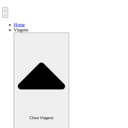
Ir
para
o
conteúdo
Home
Viagens
Close Viagens