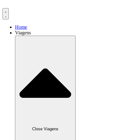
Ir
para
o
conteúdo
Home
Viagens
Close Viagens