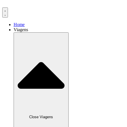
Ir
para
o
conteúdo
Home
Viagens
Close Viagens