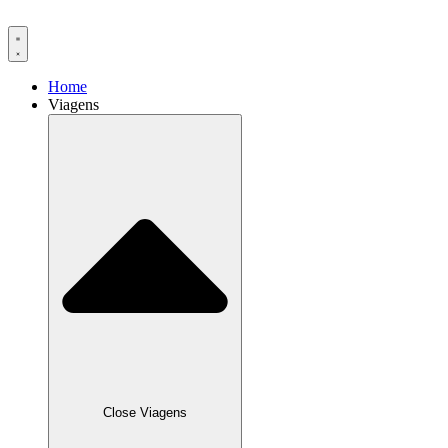
Ir
para
o
conteúdo
Home
Viagens
Close Viagens