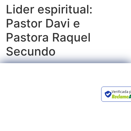
Lider espiritual:
Pastor Davi e
Pastora Raquel
Secundo
Preencha o
Rua Orlando
formulário ou entre
Carpino, 326,
Verificada 
em contato através
Campinas, SP
dos canais abaixo.
contato@renovaturismo.com.br
+55 19 3241-
2424