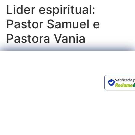
Lider espiritual:
Pastor Samuel e
Pastora Vania
Preencha o
Rua Orlando
formulário ou entre
Carpino, 326,
Verificada 
em contato através
Campinas, SP
dos canais abaixo.
contato@renovaturismo.com.br
+55 19 3241-
2424