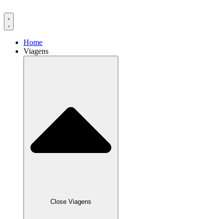
Ir
para
o
conteúdo
Home
Viagens
Close Viagens