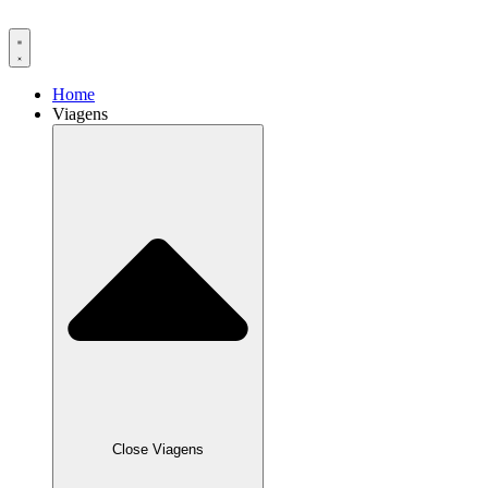
Ir
para
o
conteúdo
Home
Viagens
Close Viagens