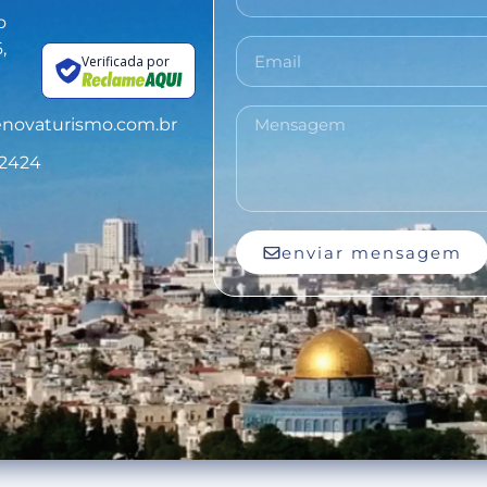
o
,
Verificada por
novaturismo.com.br
-2424
enviar mensagem