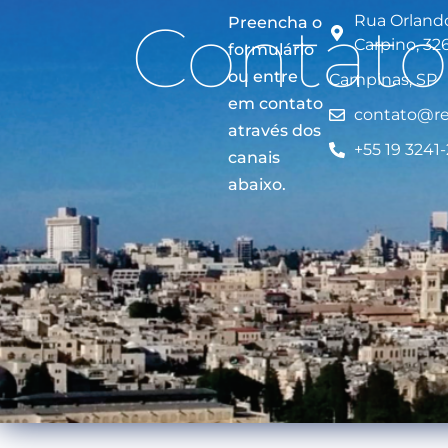
Contato
Rua Orland
Preencha o
Carpino, 326
formulário
ou entre
Campinas, SP
em contato
contato@re
através dos
+55 19 3241
canais
abaixo.