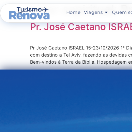
Lider espiritual:
P
Home
Viagens
Quem s
Pr. José Caetano ISR
Pr José Caetano ISRAEL 15-23/10/2026 1º Di
com destino a Tel Aviv, fazendo as devidas 
Bem-vindos à Terra da Bíblia. Hospedagem e