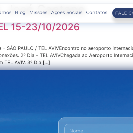
r. José Caetano
omos
Blog
Missões
Ações Sociais
Contatos
FALE 
AEL 15-23/10/2026
a – SÃO PAULO / TEL AVIVEncontro no aeroporto internac
conexões. 2º Dia – TEL AVIVChegada ao Aeroporto Internaci
m TEL AVIV. 3º Dia […]