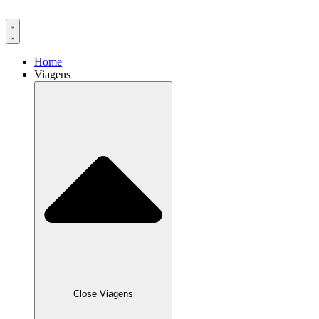
Ir
para
o
conteúdo
Home
Viagens
Close Viagens