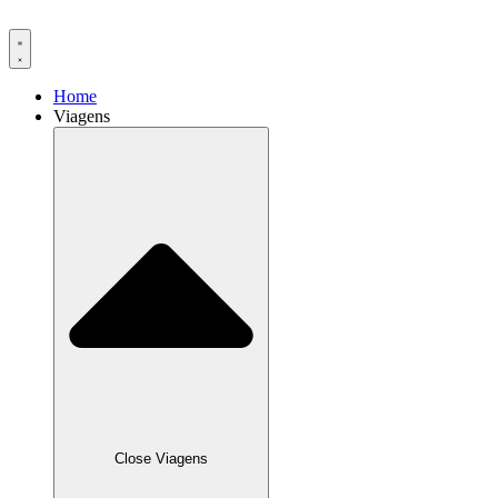
Ir
para
o
conteúdo
Home
Viagens
Close Viagens