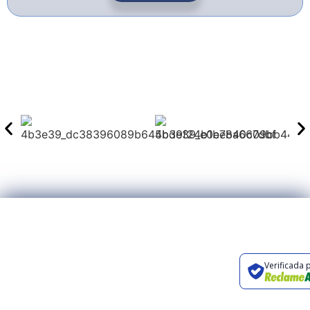
Preencha o
Rua Orlando
formulário ou entre
Carpino, 326,
Verificada 
em contato através
Campinas, SP
dos canais abaixo.
contato@renovaturismo.com.br