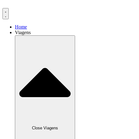
Ir
para
o
conteúdo
Home
Viagens
Close Viagens