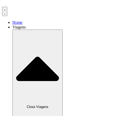
Ir
para
o
conteúdo
Home
Viagens
Close Viagens