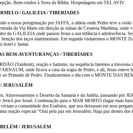
recepção. Bem-vindos à Terra da Bíblia. Hospedagem em TEL AVIV.
CARMELO / GALILEIA / TIBERÍADES
ando a nossa peregrinação por JAFFA, a aldeia onde Pedro teve a visã
a estrada da Via Maris em direção as ruínas de Cesareia Marítima, on
ro da GALILEIA onde passou Jesus a sua infância e adolescência. Seg
 a benção dos laços matrimoniais. Em seguida visitaremos o MONTE 
 hotel e Jantar.
M.DAS BEM-AVENTURANÇAS / TIBERÍADES
DÃO (Yardenit), oração e batismo, na sequência faremos a travess
 CAFARNAUM, onde ficava a casa da sogra de Pedro, e ali, Jesus estev
xes e ao Primado de Pedro. Finalizaremos o dia com o MONTE DAS
O / JERUSALÉM
rusalém. Atravessaremos o Deserto da Samaria e da Judéia, passa
icó por Josué. Continuação para o MAR MORTO (lugar mais baixo do
viviam a comunidade dos Essênios, que nos deixaram em seus pergaminh
ração especial “Orai pela paz em Jerusalém. Haja paz dentro dos teu
 / BELÉM / JERUSALÉM