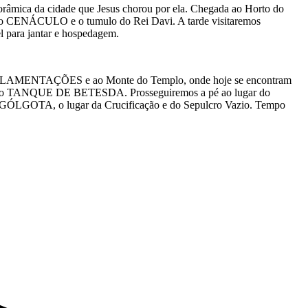
âmica da cidade que Jesus chorou por ela. Chegada ao Horto do
s o CENÁCULO e o tumulo do Rei Davi. A tarde visitaremos
ara jantar e hospedagem.
DAS LAMENTAÇÕES e ao Monte do Templo, onde hoje se encontram
emos o TANQUE DE BETESDA. Prosseguiremos a pé ao lugar do
 GÓLGOTA, o lugar da Crucificação e do Sepulcro Vazio. Tempo