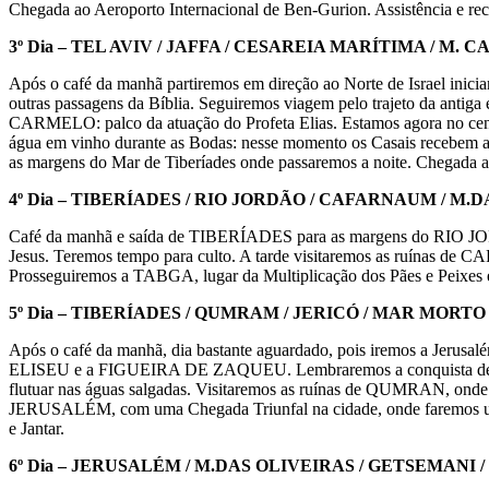
Chegada ao Aeroporto Internacional de Ben-Gurion. Assistência e 
3º Dia – TEL AVIV / JAFFA / CESAREIA MARÍTIMA / M. 
Após o café da manhã partiremos em direção ao Norte de Israel inici
outras passagens da Bíblia. Seguiremos viagem pelo trajeto da antig
CARMELO: palco da atuação do Profeta Elias. Estamos agora no cent
água em vinho durante as Bodas: nesse momento os Casais recebem
as margens do Mar de Tiberíades onde passaremos a noite. Chegada ao
4º Dia – TIBERÍADES / RIO JORDÃO / CAFARNAUM / 
Café da manhã e saída de TIBERÍADES para as margens do RIO JOR
Jesus. Teremos tempo para culto. A tarde visitaremos as ruínas de
Prosseguiremos a TABGA, lugar da Multiplicação dos Pães e Pei
5º Dia – TIBERÍADES / QUMRAM / JERICÓ / MAR MORT
Após o café da manhã, dia bastante aguardado, pois iremos a Je
ELISEU e a FIGUEIRA DE ZAQUEU. Lembraremos a conquista de Jer
flutuar nas águas salgadas. Visitaremos as ruínas de QUMRAN, onde 
JERUSALÉM, com uma Chegada Triunfal na cidade, onde faremos uma o
e Jantar.
6º Dia – JERUSALÉM / M.DAS OLIVEIRAS / GETSEMANI