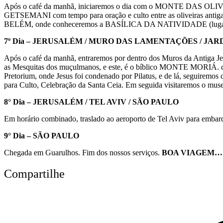
Após o café da manhã, iniciaremos o dia com o MONTE DAS OLIVEIRA
GETSEMANI com tempo para oração e culto entre as oliveiras antig
BELÉM, onde conheceremos a BASÍLICA DA NATIVIDADE (lugar o
7º Dia – JERUSALÉM / MURO DAS LAMENTAÇÕES / JA
Após o café da manhã, entraremos por dentro dos Muros da Antig
as Mesquitas dos muçulmanos, e este, é o bíblico MONTE MORIÁ. c
Pretorium, onde Jesus foi condenado por Pilatus, e de lá, segui
para Culto, Celebração da Santa Ceia. Em seguida visitaremos o muse
8° Dia – JERUSALÉM / TEL AVIV / SÃO PAULO
Em horário combinado, traslado ao aeroporto de Tel Aviv para embar
9° Dia – SÃO PAULO
Chegada em Guarulhos. Fim dos nossos serviços.
BOA VIAGEM…!
Compartilhe