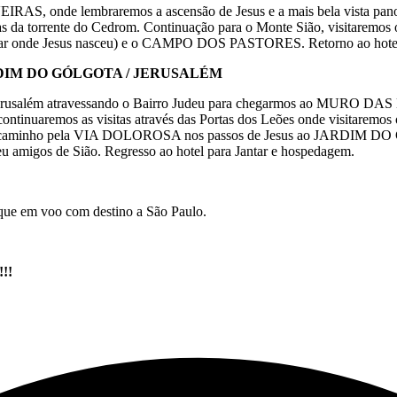
S, onde lembraremos a ascensão de Jesus e a mais bela vista panor
as da torrente do Cedrom. Continuação para o Monte Sião, visitaremo
nde Jesus nasceu) e o CAMPO DOS PASTORES. Retorno ao hotel p
RDIM DO GÓLGOTA / JERUSALÉM
a Jerusalém atravessando o Bairro Judeu para chegarmos ao MURO 
ontinuaremos as visitas através das Portas dos Leões onde visitar
remos caminho pela VIA DOLOROSA nos passos de Jesus ao JARDIM DO
u amigos de Sião. Regresso ao hotel para Jantar e hospedagem.
que em voo com destino a São Paulo.
!!