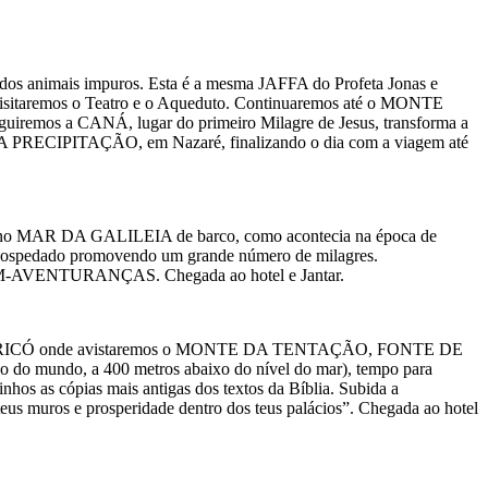
o dos animais impuros. Esta é a mesma JAFFA do Profeta Jonas e
de visitaremos o Teatro e o Aqueduto. Continuaremos até o MONTE
uiremos a CANÁ, lugar do primeiro Milagre de Jesus, transforma a
DA PRECIPITAÇÃO, em Nazaré, finalizando o dia com a viagem até
ia no MAR DA GALILEIA de barco, como acontecia na época de
e hospedado promovendo um grande número de milagres.
 BEM-AVENTURANÇAS. Chegada ao hotel e Jantar.
ndo por JERICÓ onde avistaremos o MONTE DA TENTAÇÃO, FONTE DE
 mundo, a 400 metros abaixo do nível do mar), tempo para
os as cópias mais antigas dos textos da Bíblia. Subida a
s muros e prosperidade dentro dos teus palácios”. Chegada ao hotel