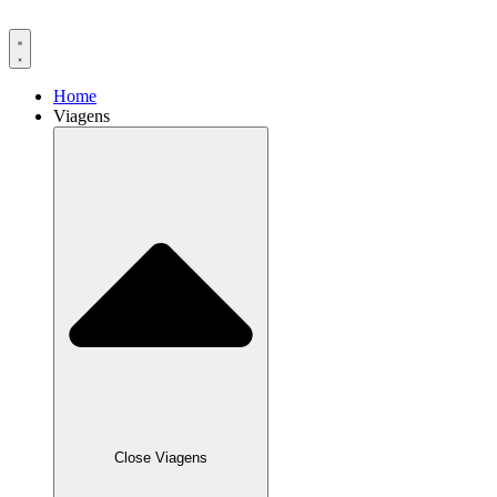
Ir
para
o
conteúdo
Home
Viagens
Close Viagens