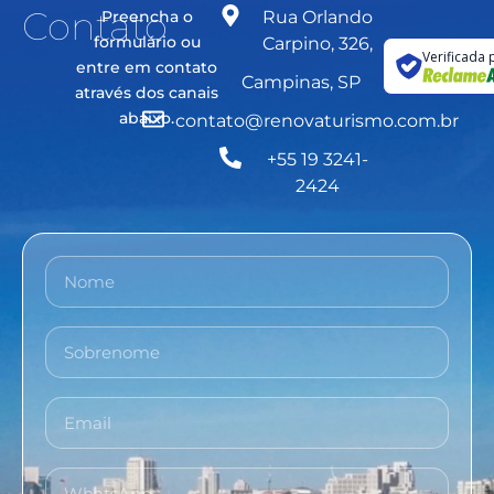
Contato
Preencha o
Rua Orlando
formulário ou
Carpino, 326,
Verificada 
entre em contato
Campinas, SP
através dos canais
abaixo.
contato@renovaturismo.com.br
+55 19 3241-
2424