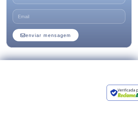
enviar mensagem
Preencha o
Rua Orlando
formulário ou entre
Carpino, 326,
Verificada 
em contato através
Campinas, SP
dos canais abaixo.
contato@renovaturismo.com.br
+55 19 3241-
2424