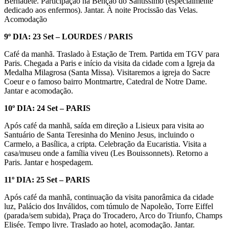
Bernadete. Participação na Bênção do Santíssimo (especialmente
dedicado aos enfermos). Jantar. À noite Procissão das Velas.
Acomodação
9º DIA: 23 Set – LOURDES / PARIS
Café da manhã. Traslado à Estação de Trem. Partida em TGV para
Paris. Chegada a Paris e início da visita da cidade com a Igreja da
Medalha Milagrosa (Santa Missa). Visitaremos a igreja do Sacre
Coeur e o famoso bairro Montmartre, Catedral de Notre Dame.
Jantar e acomodação.
10º DIA: 24 Set – PARIS
Após café da manhã, saída em direção a Lisieux para visita ao
Santuário de Santa Teresinha do Menino Jesus, incluindo o
Carmelo, a Basílica, a cripta. Celebração da Eucaristia. Visita a
casa/museu onde a família viveu (Les Bouissonnets). Retorno a
Paris. Jantar e hospedagem.
11º DIA: 25 Set – PARIS
Após café da manhã, continuação da visita panorâmica da cidade
luz, Palácio dos Inválidos, com túmulo de Napoleão, Torre Eiffel
(parada/sem subida), Praça do Trocadero, Arco do Triunfo, Champs
Elisée. Tempo livre. Traslado ao hotel, acomodação. Jantar.