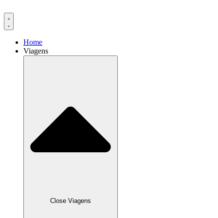
Ir
para
o
conteúdo
Home
Viagens
Close Viagens