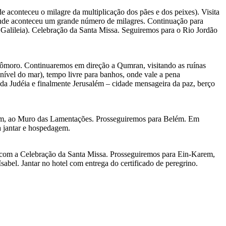
conteceu o milagre da multiplicação dos pães e dos peixes). Visita
onde aconteceu um grande número de milagres. Continuação para
alileia). Celebração da Santa Missa. Seguiremos para o Rio Jordão
icômoro. Continuaremos em direção a Qumran, visitando as ruínas
vel do mar), tempo livre para banhos, onde vale a pena
 da Judéia e finalmente Jerusalém – cidade mensageira da paz, berço
rgem, ao Muro das Lamentações. Prosseguiremos para Belém. Em
a jantar e hospedagem.
s com a Celebração da Santa Missa. Prosseguiremos para Ein-Karem,
sabel. Jantar no hotel com entrega do certificado de peregrino.