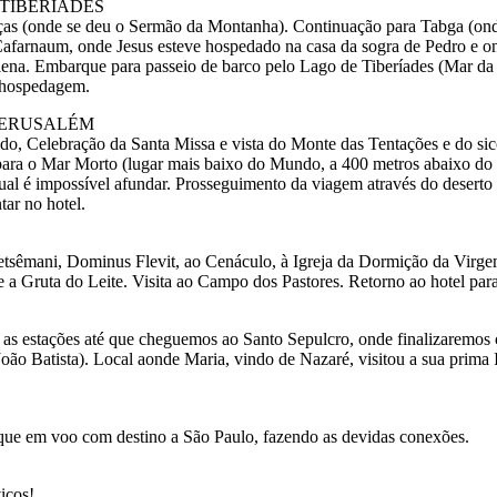
 TIBERÍADES
 (onde se deu o Sermão da Montanha). Continuação para Tabga (onde a
 Cafarnaum, onde Jesus esteve hospedado na casa da sogra de Pedro e 
a. Embarque para passeio de barco pelo Lago de Tiberíades (Mar da G
e hospedagem.
 JERUSALÉM
ndo, Celebração da Santa Missa e vista do Monte das Tentações e do s
ra o Mar Morto (lugar mais baixo do Mundo, a 400 metros abaixo do ní
ual é impossível afundar. Prosseguimento da viagem através do deserto
tar no hotel.
 Getsêmani, Dominus Flevit, ao Cenáculo, à Igreja da Dormição da Vi
 e a Gruta do Leite. Visita ao Campo dos Pastores. Retorno ao hotel par
s as estações até que cheguemos ao Santo Sepulcro, onde finalizaremo
oão Batista). Local aonde Maria, vindo de Nazaré, visitou a sua prima I
que em voo com destino a São Paulo, fazendo as devidas conexões.
iços!