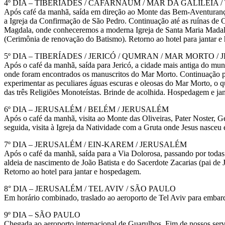
4º DIA – TIBERÍADES / CAFARNAUM / MAR DA GALILEIA /
Após café da manhã, saída em direção ao Monte das Bem-Aventuranças
a Igreja da Confirmação de São Pedro. Continuação até as ruínas de
Magdala, onde conheceremos a moderna Igreja de Santa Maria Madalen
(Cerimônia de renovação do Batismo). Retorno ao hotel para jantar 
5º DIA – TIBERÍADES / JERICÓ / QUMRAN / MAR MORTO /
Após o café da manhã, saída para Jericó, a cidade mais antiga do mu
onde foram encontrados os manuscritos do Mar Morto. Continuação pa
experimentar as peculiares águas escuras e oleosas do Mar Morto, o q
das três Religiões Monoteístas. Brinde de acolhida. Hospedagem e jan
6º DIA – JERUSALÉM / BELÉM / JERUSALÉM
Após o café da manhã, visita ao Monte das Oliveiras, Pater Noster,
seguida, visita à Igreja da Natividade com a Gruta onde Jesus nasceu
7º DIA – JERUSALÉM / EIN-KAREM / JERUSALÉM
Após o café da manhã, saída para a Via Dolorosa, passando por toda
aldeia de nascimento de João Batista e do Sacerdote Zacarias (pai de J
Retorno ao hotel para jantar e hospedagem.
8° DIA – JERUSALÉM / TEL AVIV / SÃO PAULO
Em horário combinado, traslado ao aeroporto de Tel Aviv para embar
9º DIA – SÃO PAULO
Chegada ao aeroporto internacional de Guarulhos. Fim de nossos serv