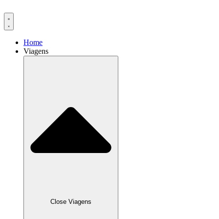
Ir
para
o
conteúdo
Home
Viagens
Close Viagens