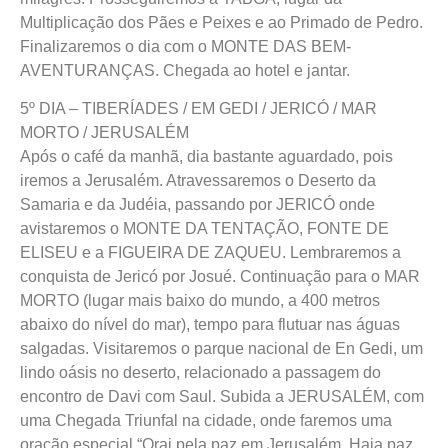
Multiplicação dos Pães e Peixes e ao Primado de Pedro.
Finalizaremos o dia com o MONTE DAS BEM-
AVENTURANÇAS. Chegada ao hotel e jantar.
5º DIA – TIBERÍADES / EM GEDI / JERICÓ / MAR
MORTO / JERUSALÉM
Após o café da manhã, dia bastante aguardado, pois
iremos a Jerusalém. Atravessaremos o Deserto da
Samaria e da Judéia, passando por JERICÓ onde
avistaremos o MONTE DA TENTAÇÃO, FONTE DE
ELISEU e a FIGUEIRA DE ZAQUEU. Lembraremos a
conquista de Jericó por Josué. Continuação para o MAR
MORTO (lugar mais baixo do mundo, a 400 metros
abaixo do nível do mar), tempo para flutuar nas águas
salgadas. Visitaremos o parque nacional de En Gedi, um
lindo oásis no deserto, relacionado a passagem do
encontro de Davi com Saul. Subida a JERUSALÉM, com
uma Chegada Triunfal na cidade, onde faremos uma
oração especial “Orai pela paz em Jerusalém. Haja paz