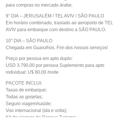
para compras no mercado árabe.
9° DIA – JERUSALÉM / TEL AVIV / SÃO PAULO
Em horário combinado, traslado ao aeroporto de TEL
AVIV para embarque com destino a SÃO PAULO.
10° DIA – SÃO PAULO
Chegada em Guarulhos. Fim dos nossos serviços!
Preço por pessoa em apto duplo:
USD 3.790,00 por pessoa Suplemento para apto
individual: U$ 80,00 /noite
PACOTE INCLUI:
Taxas de embarque;
Todas as gorjetas;
Seguro viagem/saúde;
Voo internacional (ida e volta);
Kit de viagens da Renova Turismo;
Acomodação em quarto duplo (02 pessoas);