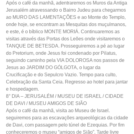
Após o café da manhã, adentraremos os Muros da Antiga
Jerusalém atravessando o Bairro Judeu para chegarmos
ao MURO DAS LAMENTAÇÕES e ao Monte do Templo,
onde hoje, se encontram as Mesquitas dos muçulmanos,
e este, é o bíblico MONTE MORIÁ. Continuaremos as
visitas através das Portas dos Leões onde visitaremos o
TANQUE DE BETESDA. Prosseguiremos a pé ao lugar
do Pretorium, onde Jesus foi condenado por Pilatus,
seguindo caminho pela VIA DOLOROSA nos passos de
Jesus ao JARDIM DO GÓLGOTA, o lugar da
Crucificação e do Sepulcro Vazio. Tempo para culto,
Celebração da Santa Ceia. Regresso ao hotel para jantar
e hospedagem.
8° DIA – JERUSALÉM / MUSEU DE ISRAEL / CIDADE
DE DAVI / MUSEU AMIGOS DE SIÃO
Após o café da manhã, visita ao Museu de Israel.
seguiremos para as escavações arqueológicas da cidade
de Davi, com passagem pelo túnel de Ezequias. Por fim
conheceremos o museu “amigos de Sião”. Tarde livre