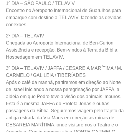
1º DIA – SÃO PAULO / TEL AVIV
Encontro no Aeroporto Internacional de Guarulhos para
embarque com destino a TEL AVIV, fazendo as devidas
conexões.
2º DIA – TEL AVIV
Chegada ao Aeroporto Internacional de Ben-Gurion.
Assistência e recepção. Bem-vindos à Terra da Bíblia.
Hospedagem em TEL AVIV.
3º DIA – TEL AVIV / JAFFA / CESAREIA MARÍTIMA / M.
CARMELO / GALILEIA / TIBERÍADES
Após o café da manhã, partiremos em direção ao Norte
de Israel iniciando a nossa peregrinação por JAFFA, a
aldeia em que Pedro teve a visão dos animais impuros.
Esta é a mesma JAFFA do Profeta Jonas e outras
passagens da Bíblia. Seguiremos viagem pelo trajeto da
antiga estrada da Via Maris em direção as ruínas de
CESAREIA MARÍTIMA, onde visitaremos o Teatro e o
Aqueduto. Continuaremos até o MONTE CARMELO,