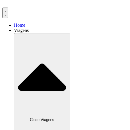
Ir
para
o
conteúdo
Home
Viagens
Close Viagens