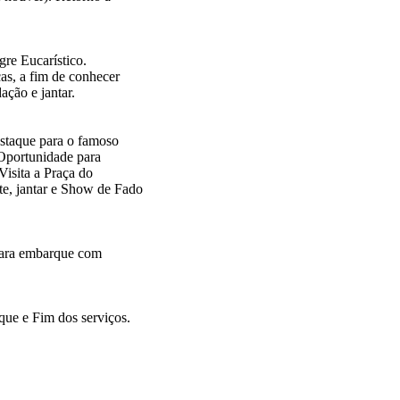
re Eucarístico.
as, a fim de conhecer
ção e jantar.
estaque para o famoso
Oportunidade para
Visita a Praça do
te, jantar e Show de Fado
 para embarque com
ue e Fim dos serviços.