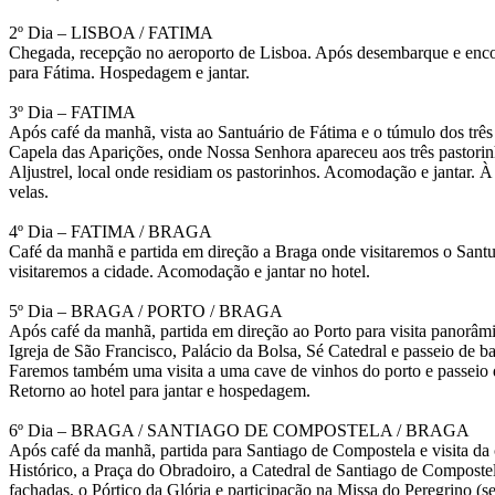
2º Dia – LISBOA / FATIMA
Chegada, recepção no aeroporto de Lisboa. Após desembarque e encon
para Fátima. Hospedagem e jantar.
3º Dia – FATIMA
Após café da manhã, vista ao Santuário de Fátima e o túmulo dos três 
Capela das Aparições, onde Nossa Senhora apareceu aos três pastorin
Aljustrel, local onde residiam os pastorinhos. Acomodação e jantar. À
velas.
4º Dia – FATIMA / BRAGA
Café da manhã e partida em direção a Braga onde visitaremos o Sant
visitaremos a cidade. Acomodação e jantar no hotel.
5º Dia – BRAGA / PORTO / BRAGA
Após café da manhã, partida em direção ao Porto para visita panorâmi
Igreja de São Francisco, Palácio da Bolsa, Sé Catedral e passeio de 
Faremos também uma visita a uma cave de vinhos do porto e passeio
Retorno ao hotel para jantar e hospedagem.
6º Dia – BRAGA / SANTIAGO DE COMPOSTELA / BRAGA
Após café da manhã, partida para Santiago de Compostela e visita da
Histórico, a Praça do Obradoiro, a Catedral de Santiago de Composte
fachadas, o Pórtico da Glória e participação na Missa do Peregrino (s