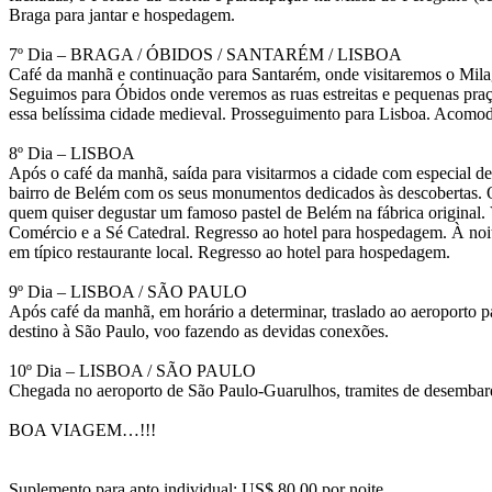
Braga para jantar e hospedagem.
7º Dia – BRAGA / ÓBIDOS / SANTARÉM / LISBOA
Café da manhã e continuação para Santarém, onde visitaremos o Milag
Seguimos para Óbidos onde veremos as ruas estreitas e pequenas praç
essa belíssima cidade medieval. Prosseguimento para Lisboa. Acomoda
8º Dia – LISBOA
Após o café da manhã, saída para visitarmos a cidade com especial d
bairro de Belém com os seus monumentos dedicados às descobertas. 
quem quiser degustar um famoso pastel de Belém na fábrica original. 
Comércio e a Sé Catedral. Regresso ao hotel para hospedagem. À noi
em típico restaurante local. Regresso ao hotel para hospedagem.
9º Dia – LISBOA / SÃO PAULO
Após café da manhã, em horário a determinar, traslado ao aeroporto
destino à São Paulo, voo fazendo as devidas conexões.
10º Dia – LISBOA / SÃO PAULO
Chegada no aeroporto de São Paulo-Guarulhos, tramites de desembarq
BOA VIAGEM…!!!
Suplemento para apto individual: US$ 80,00 por noite.