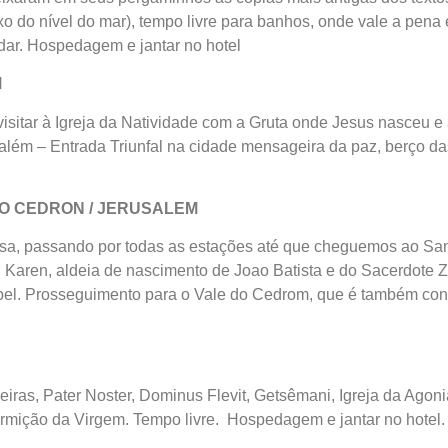
o do nível do mar), tempo livre para banhos, onde vale a pena
dar. Hospedagem e jantar no hotel
M
isitar à Igreja da Natividade com a Gruta onde Jesus nasceu e 
lém – Entrada Triunfal na cidade mensageira da paz, berço das
 DO CEDRON / JERUSALEM
osa, passando por todas as estações até que cheguemos ao San
Karen, aldeia de nascimento de Joao Batista e do Sacerdote Za
sabel. Prosseguimento para o Vale do Cedrom, que é também co
eiras, Pater Noster, Dominus Flevit, Getsêmani, Igreja da Agon
rmição da Virgem. Tempo livre. Hospedagem e jantar no hotel.