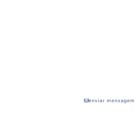
 fique por dentro de
ormações da Renova
enviar mensagem