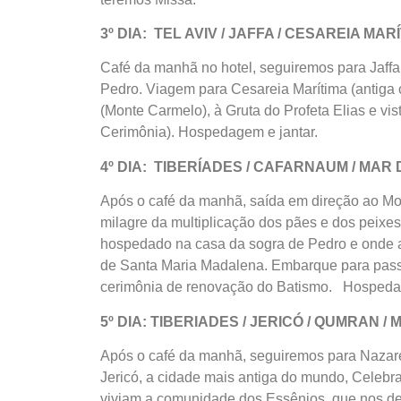
3º DIA: TEL AVIV / JAFFA / CESAREIA MA
Café da manhã no hotel, seguiremos para Jaffa, 
Pedro. Viagem para Cesareia Marítima (antiga c
(Monte Carmelo), à Gruta do Profeta Elias e v
Cerimônia). Hospedagem e jantar.
4º DIA: TIBERÍADES / CAFARNAUM / MAR 
Após o café da manhã, saída em direção ao M
milagre da multiplicação dos pães e dos peixe
hospedado na casa da sogra de Pedro e onde 
de Santa Maria Madalena. Embarque para passe
cerimônia de renovação do Batismo. Hospedag
5º DIA: TIBERIADES / JERICÓ / QUMRAN /
Após o café da manhã, seguiremos para Nazaré,
Jericó, a cidade mais antiga do mundo, Celeb
viviam a comunidade dos Essênios, que nos de