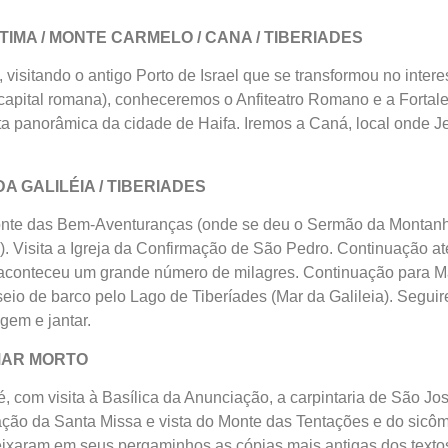
RÍTIMA / MONTE CARMELO / CANA / TIBERIADES
visitando o antigo Porto de Israel que se transformou no interes
apital romana), conheceremos o Anfiteatro Romano e a Fortalez
ista panorâmica da cidade de Haifa. Iremos a Caná, local onde 
DA GALILÉIA / TIBERIADES
onte das Bem-Aventuranças (onde se deu o Sermão da Montanh
s). Visita a Igreja da Confirmação de São Pedro. Continuação a
aconteceu um grande número de milagres. Continuação para M
io de barco pelo Lago de Tiberíades (Mar da Galileia). Segui
em e jantar.
 MAR MORTO
 com visita à Basílica da Anunciação, a carpintaria de São Jo
ração da Santa Missa e vista do Monte das Tentações e do sic
ixaram em seus pergaminhos as cópias mais antigas dos textos