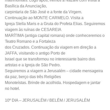
matrimoniais. Logo após, iremos a Nazaré com visita a
Basílica da Anunciação,
carpintaria de São José e a fonte da Virgem.
Continuação ao MONTE CARMELO. Visita a
Igreja Stella Maris e a Gruta do Profeta Elias. Seguiremos
viagem às ruínas de CESAREIA
MARÍTIMA (antiga capital romana) onde conheceremos o
Teatro Romano e a Fortaleza
dos Cruzados. Continuação da viagem em direção a
JAFFA, visitando o antigo Porto de
Israel que se transformou no interessante bairro dos
artistas e a Igreja de São Pedro.
Seguiremos a viagem a Jerusalém – cidade mensageira
da paz, berço das três Religiões
Monoteístas. Brinde de acolhida. Hospedagem e jantar
no hotel.
10º DIA – JERUSALÉM / BELÉM / JERUSALÉM
Após o café da manhã, visita ao Monte das Oliveiras,