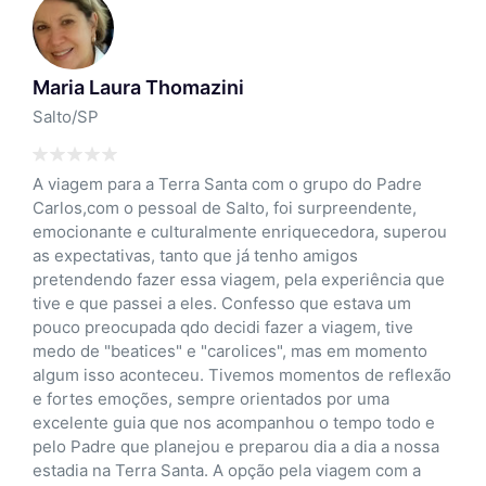
Ilda Costa
Itu/SP
adre
Da viagem que fiz só tenho pontos positivos... 
te,
A equipe da Renova esteve presente nos dand
superou
assistência desde o momentos em que saímos
Salto ate o momento em que voltamos pra cá.
cia que
estavam a disposição quando alguém do grupo
um
precisava e acho que essa atenção para com o 
ive
foi o que me fez ter o desejo de fazer novas vi
ento
com a Renova... O fato de colocarem no pacote
eflexão
os gastos incluindo alimentação mesmo nos lu
onde estávamos passando é um ponto positivo
odo e
também porque ficamos despreocupados. Pro
 nossa
amigos quando falam em viajar não tenho dúvida
om a
a Renova que eu indico... Que vocês possam co