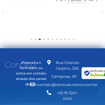
Contato
Preencha o
Rua Orlando
formulário ou
Carpino, 326,
Verificada 
entre em contato
Campinas, SP
através dos canais
abaixo.
contato@renovaturismo.com.br
+55 19 3241-
2424