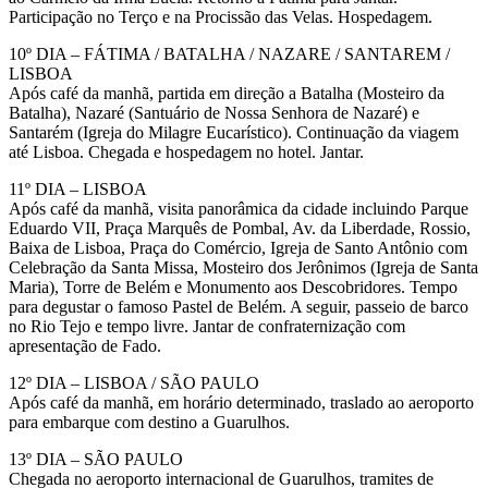
Participação no Terço e na Procissão das Velas. Hospedagem.
10º DIA – FÁTIMA / BATALHA / NAZARE / SANTAREM /
LISBOA
Após café da manhã, partida em direção a Batalha (Mosteiro da
Batalha), Nazaré (Santuário de Nossa Senhora de Nazaré) e
Santarém (Igreja do Milagre Eucarístico). Continuação da viagem
até Lisboa. Chegada e hospedagem no hotel. Jantar.
11º DIA – LISBOA
Após café da manhã, visita panorâmica da cidade incluindo Parque
Eduardo VII, Praça Marquês de Pombal, Av. da Liberdade, Rossio,
Baixa de Lisboa, Praça do Comércio, Igreja de Santo Antônio com
Celebração da Santa Missa, Mosteiro dos Jerônimos (Igreja de Santa
Maria), Torre de Belém e Monumento aos Descobridores. Tempo
para degustar o famoso Pastel de Belém. A seguir, passeio de barco
no Rio Tejo e tempo livre. Jantar de confraternização com
apresentação de Fado.
12º DIA – LISBOA / SÃO PAULO
Após café da manhã, em horário determinado, traslado ao aeroporto
para embarque com destino a Guarulhos.
13º DIA – SÃO PAULO
Chegada no aeroporto internacional de Guarulhos, tramites de