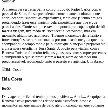
Salto/SP
A viagem para a Terra Santa com o grupo do Padre Carlos,com o
pessoal de Salto, foi surpreendente, emocionante e culturalmente
enriquecedora, superou as expectativas, tanto que já tenho amigos
pretendendo fazer essa viagem, pela experiência que tive e que
passei a eles. Confesso que estava um pouco preocupada qdo decidi
fazer a viagem, tive medo de "beatices" e "carolices", mas em
momento algum isso aconteceu. Tivemos momentos de reflexão e
fortes emoções, sempre orientados por uma excelente guia que nos
acompanhou o tempo todo e pelo Padre que planejou e preparou dia
a dia a nossa estadia na Terra Santa. A opção pela viagem com a
Renova Turismo foi muito feliz, os guias estiveram sempre presentes
e cumpriram o que se propuseram a fazer, além de oferecer um
preço acessível, recomendo tanto o passeio e a agência. Um abraço
Ilda Costa
Itu/SP
Da viagem que fiz só tenho pontos positivos... Amei.... A equipe da
Renova esteve presente nos dando toda assistência desde o
momentos em que saímos de Salto ate o momento em que voltamos