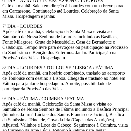
6º DIA – AVIGNON / CARCASSONE / LOURDES
Café da manhã. Saida em direção à Lourdes com uma breve parada
em Carcassone. Continuação até Lourdes. Celebração da Santa
Missa. Hospedagem e jantar.
7º DIA – LOURDES
Após café da manhã, Celebração da Santa Missa e visita ao
Santuário de Nossa Senhora de Lourdes incluindo as Basílicas,
Fonte Milagrosa, Gruta de Massabielle, Casa de Bernadette e
Calabouço. Tempo livre para devoções ou participação na Procissão
do Santíssimo e Benção dos Enfermos. Jantar. Participação na
Procissão das Velas. Hospedagem.
8º DIA – LOURDES / TOULOUSE / LISBOA / FÁTIMA
Após café da manhã, em horário combinado, traslado ao aeroporto
de Toulouse com destino a Lisboa. Chegada e traslado ao hotel em
Fátima para jantar e hospedagem. À noite, possibilidade de
participar da Procissão das Velas.
9º DIA – FÁTIMA / COIMBRA / FATIMA
Após café da manhã, Celebração da Santa Missa e visita ao
Santuário de Nossa Senhora de Fátima incluindo a Basílica Principal
(túmulos da Irmã Lúcia e dos Santos Francisco e Jacinta), Basílica
da Santíssima Trindade, Cova da Iria (Capela das Aparições),
Aljustrel, Valinhos e Loca do Cabeço. Seguiremos à Coimbra, visita
ao Carmelo da Irmã Lúcia. Retorno à Fatima para Jantar.