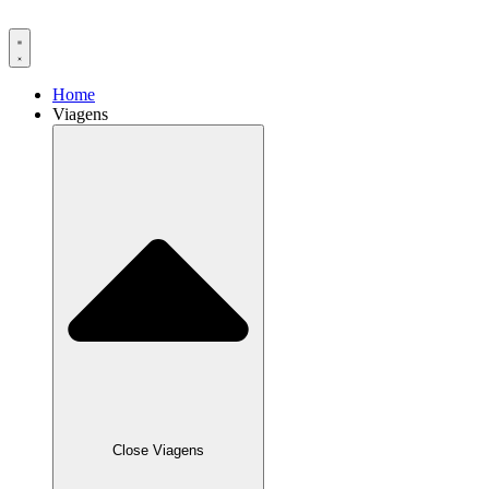
Ir
para
o
conteúdo
Home
Viagens
Close Viagens