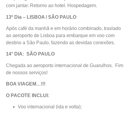
com jantar. Retorno ao hotel. Hospedagem.
13º Dia – LISBOA / SÃO PAULO
Após café da manhã e em horário combinado, traslado
ao aeroporto de Lisboa para embarque em voo com
destino a São Paulo, fazendo as devidas conexões.
14° DIA: SÃO PAULO
Chegada ao aeroporto internacional de Guarulhos. Fim
de nossos serviços!
BOA VIAGEM…!!!
O PACOTE INCLUI:
Voo internacional (ida e volta);
Taxa de embarque;
Transporte em ônibus com ar-condicionado;
Parte Terrestre (hotéis categoria Turística Superior);