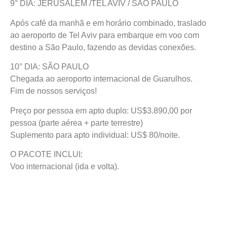
9° DIA: JERUSALEM /TEL AVIV / SÃO PAULO
Após café da manhã e em horário combinado, traslado
ao aeroporto de Tel Aviv para embarque em voo com
destino a São Paulo, fazendo as devidas conexões.
10° DIA: SÃO PAULO
Chegada ao aeroporto internacional de Guarulhos.
Fim de nossos serviços!
Preço por pessoa em apto duplo: US$3.890,00 por
pessoa (parte aérea + parte terrestre)
Suplemento para apto individual: US$ 80/noite.
O PACOTE INCLUI:
Voo internacional (ida e volta).
Taxa de embarque
Parte Terrestre (hotéis categoria Turística Superior).
Acomodação em quarto duplo
Café da manhã e jantar (exceto em dias de tramites