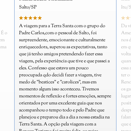
Itu/SP
 o grupo do
Da viagem que fiz só tenho pontos positivos...
lto, foi
Amei.... A equipe da Renova esteve presente
lturalmente
nos dando toda assistência desde o momentos
ativas, tanto
em que saímos de Salto ate o momento em que
fazer essa
voltamos pra cá. Sempre estavam a disposição
 e que passei a
quando alguém do grupo precisava e acho que
uco
essa atenção para com o cliente foi o que me fez
agem, tive
ter o desejo de fazer novas viagens com a
 mas em
Renova... O fato de colocarem no pacote todos
 Tivemos
os gastos incluindo alimentação mesmo nos
moções, sempre
lugares onde estávamos passando é um ponto
ia que nos
positivo também porque ficamos
 Padre que
despreocupados. Pros meus amigos quando
ossa estadia na
falam em viajar não tenho dúvidas... É a Renova
m com a
que eu indico... Que vocês possam continuar