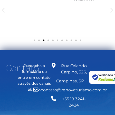
Contato
Preencha o
Rua Orlando
formulário ou
Carpino, 326,
Verificada 
entre em contato
Campinas, SP
através dos canais
abaixo.
contato@renovaturismo.com.br
+55 19 3241-
2424