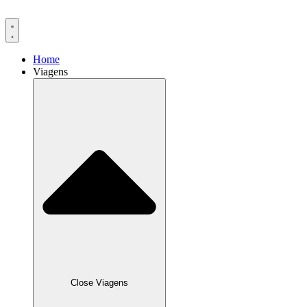
Ir
para
o
conteúdo
Home
Viagens
Close Viagens