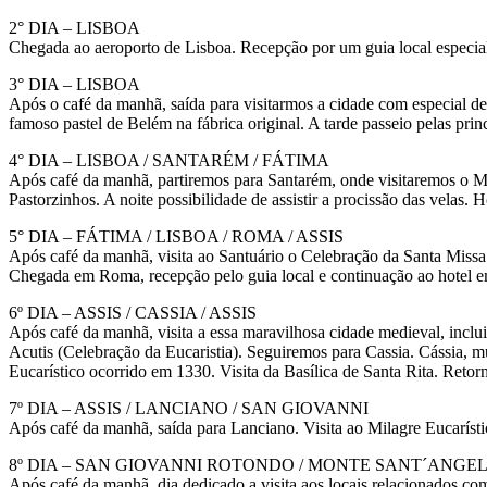
2° DIA – LISBOA
Chegada ao aeroporto de Lisboa. Recepção por um guia local especiali
3° DIA – LISBOA
Após o café da manhã, saída para visitarmos a cidade com especial 
famoso pastel de Belém na fábrica original. A tarde passeio pelas pri
4° DIA – LISBOA / SANTARÉM / FÁTIMA
Após café da manhã, partiremos para Santarém, onde visitaremos o Mi
Pastorzinhos. A noite possibilidade de assistir a procissão das velas. 
5° DIA – FÁTIMA / LISBOA / ROMA / ASSIS
Após café da manhã, visita ao Santuário o Celebração da Santa Miss
Chegada em Roma, recepção pelo guia local e continuação ao hotel e
6º DIA – ASSIS / CASSIA / ASSIS
Após café da manhã, visita a essa maravilhosa cidade medieval, inclu
Acutis (Celebração da Eucaristia). Seguiremos para Cassia. Cássia, mu
Eucarístico ocorrido em 1330. Visita da Basílica de Santa Rita. Retor
7º DIA – ASSIS / LANCIANO / SAN GIOVANNI
Após café da manhã, saída para Lanciano. Visita ao Milagre Eucarís
8º DIA – SAN GIOVANNI ROTONDO / MONTE SANT´ANGE
Após café da manhã, dia dedicado a visita aos locais relacionados c