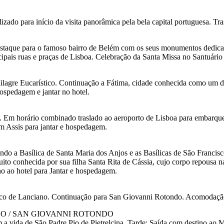
zado para início da visita panorâmica pela bela capital portuguesa. Tra
destaque para o famoso bairro de Belém com os seus monumentos dedica
ncipais ruas e praças de Lisboa. Celebração da Santa Missa no Santuário
lagre Eucarístico. Continuação a Fátima, cidade conhecida como um dos
Hospedagem e jantar no hotel.
a. Em horário combinado traslado ao aeroporto de Lisboa para embarq
m Assis para jantar e hospedagem.
indo a Basílica de Santa Maria dos Anjos e as Basílicas de São Francis
ito conhecida por sua filha Santa Rita de Cássia, cujo corpo repousa n
no ao hotel para Jantar e hospedagem.
tico de Lanciano. Continuação para San Giovanni Rotondo. Acomodação n
LO / SAN GIOVANNI ROTONDO
om a vida de São Padre Pio de Pietrelcina. Tarde: Saída com destino ao