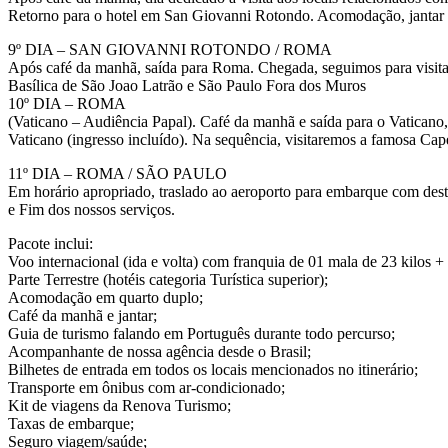
Retorno para o hotel em San Giovanni Rotondo. Acomodação, jantar e
9º DIA – SAN GIOVANNI ROTONDO / ROMA
Após café da manhã, saída para Roma. Chegada, seguimos para visita,
Basílica de São Joao Latrão e São Paulo Fora dos Muros
10º DIA – ROMA
(Vaticano – Audiência Papal). Café da manhã e saída para o Vaticano
Vaticano (ingresso incluído). Na sequência, visitaremos a famosa Cap
11º DIA – ROMA / SÃO PAULO
Em horário apropriado, traslado ao aeroporto para embarque com d
e Fim dos nossos serviços.
Pacote inclui:
Voo internacional (ida e volta) com franquia de 01 mala de 23 kilos +
Parte Terrestre (hotéis categoria Turística superior);
Acomodação em quarto duplo;
Café da manhã e jantar;
Guia de turismo falando em Português durante todo percurso;
Acompanhante de nossa agência desde o Brasil;
Bilhetes de entrada em todos os locais mencionados no itinerário;
Transporte em ônibus com ar-condicionado;
Kit de viagens da Renova Turismo;
Taxas de embarque;
Seguro viagem/saúde;