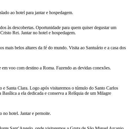
slado ao hotel para jantar e hospedagem.
dos às descobertas. Oportunidade para quem quiser degustar um
 Cristo Rei. Jantar no hotel e hospedagem.
 mais belos altares da fé do mundo. Visita ao Santuário e a casa dos
ue em voo com destino a Roma. Fazendo as devidas conexões.
co e Santa Clara. Logo após visitaremos o túmulo do Santo Carlos
a Basílica a ela dedicada e conserva a Relíquia de um Milagre
o hotel. Jantar e pernoite.
 Monte Sant’Angelo, onde visitaremos a Gruta de São Miguel Arcanjo.