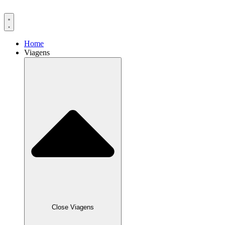
Ir
para
o
conteúdo
Home
Viagens
Close Viagens