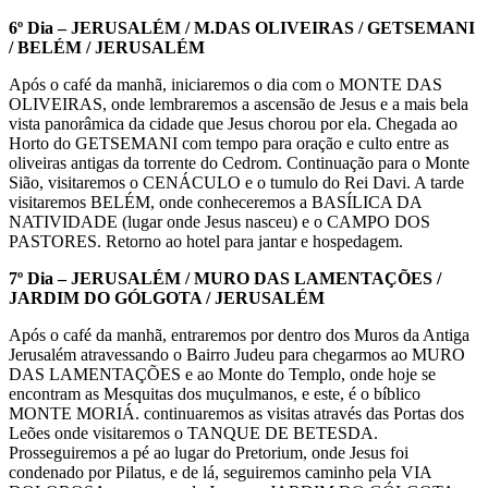
6º Dia – JERUSALÉM / M.DAS OLIVEIRAS / GETSEMANI
/ BELÉM / JERUSALÉM
Após o café da manhã, iniciaremos o dia com o MONTE DAS
OLIVEIRAS, onde lembraremos a ascensão de Jesus e a mais bela
vista panorâmica da cidade que Jesus chorou por ela. Chegada ao
Horto do GETSEMANI com tempo para oração e culto entre as
oliveiras antigas da torrente do Cedrom. Continuação para o Monte
Sião, visitaremos o CENÁCULO e o tumulo do Rei Davi. A tarde
visitaremos BELÉM, onde conheceremos a BASÍLICA DA
NATIVIDADE (lugar onde Jesus nasceu) e o CAMPO DOS
PASTORES. Retorno ao hotel para jantar e hospedagem.
7º Dia – JERUSALÉM / MURO DAS LAMENTAÇÕES /
JARDIM DO GÓLGOTA / JERUSALÉM
Após o café da manhã, entraremos por dentro dos Muros da Antiga
Jerusalém atravessando o Bairro Judeu para chegarmos ao MURO
DAS LAMENTAÇÕES e ao Monte do Templo, onde hoje se
encontram as Mesquitas dos muçulmanos, e este, é o bíblico
MONTE MORIÁ. continuaremos as visitas através das Portas dos
Leões onde visitaremos o TANQUE DE BETESDA.
Prosseguiremos a pé ao lugar do Pretorium, onde Jesus foi
condenado por Pilatus, e de lá, seguiremos caminho pela VIA