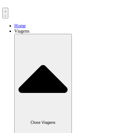
Ir
para
o
conteúdo
Home
Viagens
Close Viagens