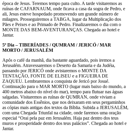
época de Jesus. Teremos tempo para culto. A tarde visitaremos as
ruínas de CAFARNAUM, onde ficava a casa da sogra de Pedro, e
ali, Jesus esteve hospedado promovendo um grande número de
milagres. Prosseguiremos a TABGA, lugar da Multiplicação dos
Pães e Peixes e ao Primado de Pedro. Finalizaremos o dia com o
MONTE DAS BEM-AVENTURANÇAS. Chegada ao hotel e
Jantar.
5º Dia – TIBERÍADES / QUMRAM / JERICÓ / MAR
MORTO / JERUSALÉM
Após o café da manhã, dia bastante aguardado, pois iremos a
Jerusalém. Atravessaremos o Deserto da Samaria e da Judéia,
passando por JERICÓ onde avistaremos o MONTE DA
TENTAÇÃO, FONTE DE ELISEU e a FIGUEIRA DE
ZAQUEU. Lembraremos a conquista de Jericó por Josué.
Continuação para o MAR MORTO (lugar mais baixo do mundo, a
400 metros abaixo do nível do mar), tempo para flutuar nas águas
salgadas. Visitaremos as ruínas de QUMRAN, onde viviam a
comunidade dos Essênios, que nos deixaram em seus pergaminhos
as cópias mais antigas dos textos da Bíblia. Subida a JERUSALÉM,
com uma Chegada Triunfal na cidade, onde faremos uma oração
especial “Orai pela paz em Jerusalém. Haja paz dentro dos teus
muros e prosperidade dentro dos teus palácios”. Chegada ao hotel e
Jantar.