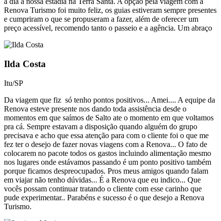
a dia a nossa estadia na Terra Santa. A opção pela viagem com a
Renova Turismo foi muito feliz, os guias estiveram sempre presentes
e cumpriram o que se propuseram a fazer, além de oferecer um
preço acessível, recomendo tanto o passeio e a agência. Um abraço
Ilda Costa
Itu/SP
Da viagem que fiz só tenho pontos positivos... Amei.... A equipe da
Renova esteve presente nos dando toda assistência desde o
momentos em que saímos de Salto ate o momento em que voltamos
pra cá. Sempre estavam a disposição quando alguém do grupo
precisava e acho que essa atenção para com o cliente foi o que me
fez ter o desejo de fazer novas viagens com a Renova... O fato de
colocarem no pacote todos os gastos incluindo alimentação mesmo
nos lugares onde estávamos passando é um ponto positivo também
porque ficamos despreocupados. Pros meus amigos quando falam
em viajar não tenho dúvidas... É a Renova que eu indico... Que
vocês possam continuar tratando o cliente com esse carinho que
pude experimentar.. Parabéns e sucesso é o que desejo a Renova
Turismo.