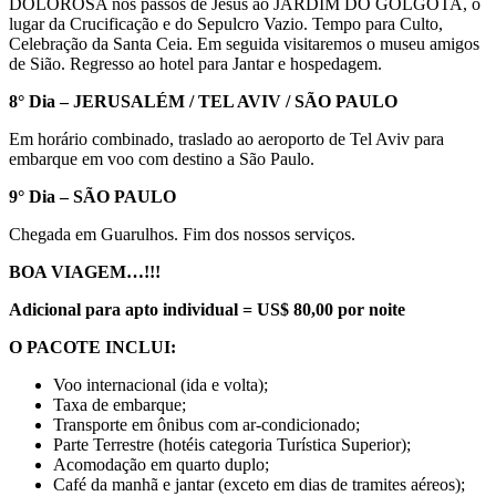
DOLOROSA nos passos de Jesus ao JARDIM DO GÓLGOTA, o
lugar da Crucificação e do Sepulcro Vazio. Tempo para Culto,
Celebração da Santa Ceia. Em seguida visitaremos o museu amigos
de Sião. Regresso ao hotel para Jantar e hospedagem.
8° Dia – JERUSALÉM / TEL AVIV / SÃO PAULO
Em horário combinado, traslado ao aeroporto de Tel Aviv para
embarque em voo com destino a São Paulo.
9° Dia – SÃO PAULO
Chegada em Guarulhos. Fim dos nossos serviços.
BOA VIAGEM…!!!
Adicional para apto individual = US$ 80,00 por noite
O PACOTE INCLUI:
Voo internacional (ida e volta);
Taxa de embarque;
Transporte em ônibus com ar-condicionado;
Parte Terrestre (hotéis categoria Turística Superior);
Acomodação em quarto duplo;
Café da manhã e jantar (exceto em dias de tramites aéreos);