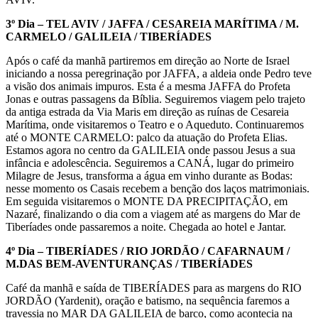
3º Dia – TEL AVIV / JAFFA / CESAREIA MARÍTIMA / M.
CARMELO / GALILEIA / TIBERÍADES
Após o café da manhã partiremos em direção ao Norte de Israel
iniciando a nossa peregrinação por JAFFA, a aldeia onde Pedro teve
a visão dos animais impuros. Esta é a mesma JAFFA do Profeta
Jonas e outras passagens da Bíblia. Seguiremos viagem pelo trajeto
da antiga estrada da Via Maris em direção as ruínas de Cesareia
Marítima, onde visitaremos o Teatro e o Aqueduto. Continuaremos
até o MONTE CARMELO: palco da atuação do Profeta Elias.
Estamos agora no centro da GALILEIA onde passou Jesus a sua
infância e adolescência. Seguiremos a CANÁ, lugar do primeiro
Milagre de Jesus, transforma a água em vinho durante as Bodas:
nesse momento os Casais recebem a benção dos laços matrimoniais.
Em seguida visitaremos o MONTE DA PRECIPITAÇÃO, em
Nazaré, finalizando o dia com a viagem até as margens do Mar de
Tiberíades onde passaremos a noite. Chegada ao hotel e Jantar.
4º Dia – TIBERÍADES / RIO JORDÃO / CAFARNAUM /
M.DAS BEM-AVENTURANÇAS / TIBERÍADES
Café da manhã e saída de TIBERÍADES para as margens do RIO
JORDÃO (Yardenit), oração e batismo, na sequência faremos a
travessia no MAR DA GALILEIA de barco, como acontecia na