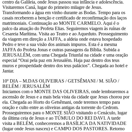
centro da Galileia, onde Jesus passou sua infância e adolescência.
Visitaremos Caná, lugar do primeiro milagre de Jesus.
Transformando a água em vinho durante as Bodas. Tempo para os
casais receberem a benção e certificado de reconfirmação dos laços
matrimoniais. Continuação ao MONTE CARMELO. Aqui é o
palco da atuação do Profeta Elias. Seguiremos viagem às ruínas de
Cesareia Marítima. Visita ao Teatro e ao Aqueduto. Prosseguimento
da viagem em direção a JAFFA, a aldeia onde estava hospedado
Pedro e teve a sua visão dos animais impuros. Esta é a mesma
JAFFA do Profeta Jonas e outras passagens da Bíblia. Subida a
JERUSALÉM, com uma Chegada Triunfal na cidade e uma oração
especial “Orai pela paz em Jerusalém. Haja paz dentro dos teus
muros e prosperidade dentro dos teus palácios”. Chegada ao hotel e
Jantar.
10º DIA – M.DAS OLIVEIRAS / GETSÊMANI / M. SIÃO /
BELÉM / JERUSALÉM
Iniciamos com o MONTE DAS OLIVEIRAS, onde lembraremos a
ascensão de Jesus e a mais bela vista da cidade que Jesus chorou por
ela. Chegada ao Horto do Getsêmani, onde teremos tempo para
oração e culto entre as oliveiras antigas da torrente do Cedrom.
Prosseguiremos para o MONTE SIÃO visitando o Cenáculo, lugar
da última ceia de Jesus e ao TÚMULO DO REI DAVI. A tarde
visita a BELÉM, conheceremos a BASÍLICA DA NATIVIDADE
(lugar onde Jesus nasceu) e CAMPO DOS PASTORES. Retorno