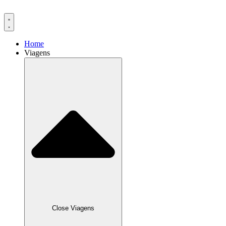
Ir
para
o
conteúdo
Home
Viagens
Close Viagens