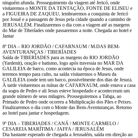
ninguém afunda. Prosseguimento da viagem até Jericó, onde
visitaremos o MONTE DA TENTAÇÃO, FONTE DE ELISEU e
a FIGUEIRA DE ZAQUEU, lembraremos a conquista de Jericó
por Josué e a passagem de Jesus pela cidade quando a caminho de
JERUSALÉM. Finalizaremos o dia com a viagem até as margens
do Mar de Tiberíades onde passaremos a noite. Chegada ao hotel e
Jantar
8º DIA – RIO JORDÃO / CAFARNAUM / M.DAS BEM-
AVENTURANÇAS / TIBERÍADES
Saída de TIBERÍADES para as margens do RIO JORDÃO
(Yardenit), oração e batismo, logo após travessia no MAR DA
GALILEIA de barco, como acontecia na época de Jesus, onde
teremos tempo para culto, na saída visitaremos o Museu da
GALILEIA (onde tem um barco, possivelmente dos dias de Jesus).
À tarde visitaremos as ruínas de CAFARNAUM, onde estava a casa
da sogra de Pedro e ali Jesus esteve hospedado e aconteceram um
grande número de seus milagres. Prosseguiremos a Tabga, ao
Primado de Pedro onde ocorreu a Multiplicação dos Pães e Peixes.
Finalizaremos o dia com o Monte das Bem-Aventuranças. Retorno
ao hotel para jantar e hospedagem.
9º DIA – TIBERIADES / CANÁ / MONTE CARMELO /
CESAREIA MARÍTIMA / JAFFA / JERUSALÉM
Dia bastante esperado de chegada a Jerusalém, saída em direção ao