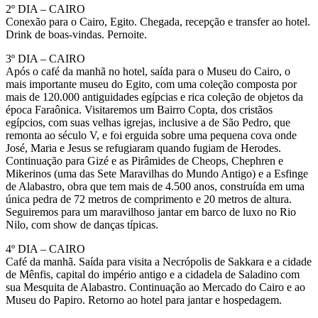
2º DIA – CAIRO
Conexão para o Cairo, Egito. Chegada, recepção e transfer ao hotel.
Drink de boas-vindas. Pernoite.
3º DIA – CAIRO
Após o café da manhã no hotel, saída para o Museu do Cairo, o
mais importante museu do Egito, com uma coleção composta por
mais de 120.000 antiguidades egípcias e rica coleção de objetos da
época Faraônica. Visitaremos um Bairro Copta, dos cristãos
egípcios, com suas velhas igrejas, inclusive a de São Pedro, que
remonta ao século V, e foi erguida sobre uma pequena cova onde
José, Maria e Jesus se refugiaram quando fugiam de Herodes.
Continuação para Gizé e as Pirâmides de Cheops, Chephren e
Mikerinos (uma das Sete Maravilhas do Mundo Antigo) e a Esfinge
de Alabastro, obra que tem mais de 4.500 anos, construída em uma
única pedra de 72 metros de comprimento e 20 metros de altura.
Seguiremos para um maravilhoso jantar em barco de luxo no Rio
Nilo, com show de danças típicas.
4º DIA – CAIRO
Café da manhã. Saída para visita a Necrópolis de Sakkara e a cidade
de Mênfis, capital do império antigo e a cidadela de Saladino com
sua Mesquita de Alabastro. Continuação ao Mercado do Cairo e ao
Museu do Papiro. Retorno ao hotel para jantar e hospedagem.