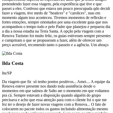
pretendendo fazer essa viagem, pela experiência que tive e que
passei a eles. Confesso que estava um pouco preocupada qdo decidi
fazer a viagem, tive medo de "beatices" e "carolices", mas em
momento algum isso aconteceu. Tivemos momentos de reflexão e
fortes emoções, sempre orientados por uma excelente guia que nos
acompanhou o tempo todo e pelo Padre que planejou e preparou dia
a dia a nossa estadia na Terra Santa. A opção pela viagem com a
Renova Turismo foi muito feliz, os guias estiveram sempre presentes
e cumpriram o que se propuseram a fazer, além de oferecer um
preço acessível, recomendo tanto o passeio e a agência. Um abraço
Ilda Costa
Itu/SP
Da viagem que fiz só tenho pontos positivos... Amei.... A equipe da
Renova esteve presente nos dando toda assistência desde o
momentos em que saímos de Salto ate o momento em que voltamos
pra cá. Sempre estavam a disposição quando alguém do grupo
precisava e acho que essa atenção para com o cliente foi o que me
fez ter o desejo de fazer novas viagens com a Renova... O fato de
colocarem no pacote todos os gastos incluindo alimentação mesmo