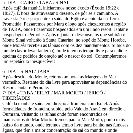
5º DIA – CAIRO / TABA / SINAI
Após café da manhã, iniciaremos nosso êxodo (Êxodo 15:22 e
18:27). É hora de atravessar o deserto, de pôr-se a caminho. A
travessia é o espaço entre a saída do Egito e a entrada na Terra
Prometida. Passaremos por Mara e logo após chegaremos à região
de TABA, onde ficaremos hospedados em um lindo resort. Jantar e
hospedagem. Pernoite. Após o jantar e descanso, os que subirão o
Monte Sinai voltarão à Santa Catarina, no sopé do Monte Horebe,
onde Moisés recebeu as tábuas com os dez mandamentos. Subida do
monte (favor levar lanterna), onde teremos tempo livre para culto e
queima de pedidos de oração até o nascer do sol. Contemplaremos
um espetáculo inesquecível!
6º DIA – SINAI / TABA
Após descida do Monte, retorno ao hotel às Margens do Mar
vermelho. Restante do dia livre para aproveitar as dependências do
Resort. Jantar e Pernoite.
7º DIA – TABA / EILAT / MAR MORTO / JERICÓ /
TIBERÍADES
Café da manhã e saída em direção à fronteira com Israel. Após
formalidades de fronteira, subida pelo Vale do Aravá em direção a
Qumram, visitando as ruínas onde foram encontrados os
manuscritos do Mar Morto. Iremos para o Mar Morto, ponto mais
baixo do mundo, onde teremos tempo livre para banho nas famosas
águas, que têm a maior concentração de sal do mundo e onde