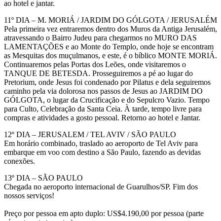
ao hotel e jantar.
11º DIA – M. MORIÁ / JARDIM DO GÓLGOTA / JERUSALÉM
Pela primeira vez entraremos dentro dos Muros da Antiga Jerusalém,
atravessando o Bairro Judeu para chegarmos no MURO DAS
LAMENTAÇÕES e ao Monte do Templo, onde hoje se encontram
as Mesquitas dos muçulmanos, e este, é o bíblico MONTE MORIÁ.
Continuaremos pelas Portas dos Leões, onde visitaremos o
TANQUE DE BETESDA. Prosseguiremos a pé ao lugar do
Pretorium, onde Jesus foi condenado por Pilatus e dela seguiremos
caminho pela via dolorosa nos passos de Jesus ao JARDIM DO
GÓLGOTA, o lugar da Crucificação e do Sepulcro Vazio. Tempo
para Culto, Celebração da Santa Ceia. À tarde, tempo livre para
compras e atividades a gosto pessoal. Retorno ao hotel e Jantar.
12º DIA – JERUSALEM / TEL AVIV / SÃO PAULO
Em horário combinado, traslado ao aeroporto de Tel Aviv para
embarque em voo com destino a São Paulo, fazendo as devidas
conexões.
13º DIA – SÃO PAULO
Chegada no aeroporto internacional de Guarulhos/SP. Fim dos
nossos serviços!
Preço por pessoa em apto duplo: US$4.190,00 por pessoa (parte