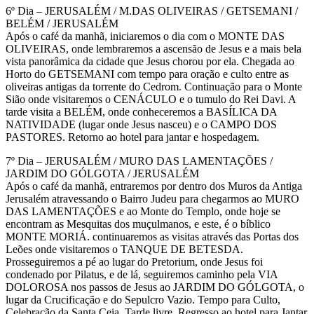
6º Dia – JERUSALÉM / M.DAS OLIVEIRAS / GETSEMANI /
BELÉM / JERUSALÉM
Após o café da manhã, iniciaremos o dia com o MONTE DAS
OLIVEIRAS, onde lembraremos a ascensão de Jesus e a mais bela
vista panorâmica da cidade que Jesus chorou por ela. Chegada ao
Horto do GETSEMANI com tempo para oração e culto entre as
oliveiras antigas da torrente do Cedrom. Continuação para o Monte
Sião onde visitaremos o CENÁCULO e o tumulo do Rei Davi. A
tarde visita a BELÉM, onde conheceremos a BASÍLICA DA
NATIVIDADE (lugar onde Jesus nasceu) e o CAMPO DOS
PASTORES. Retorno ao hotel para jantar e hospedagem.
7º Dia – JERUSALÉM / MURO DAS LAMENTAÇÕES /
JARDIM DO GÓLGOTA / JERUSALÉM
Após o café da manhã, entraremos por dentro dos Muros da Antiga
Jerusalém atravessando o Bairro Judeu para chegarmos ao MURO
DAS LAMENTAÇÕES e ao Monte do Templo, onde hoje se
encontram as Mesquitas dos muçulmanos, e este, é o bíblico
MONTE MORIÁ. continuaremos as visitas através das Portas dos
Leões onde visitaremos o TANQUE DE BETESDA.
Prosseguiremos a pé ao lugar do Pretorium, onde Jesus foi
condenado por Pilatus, e de lá, seguiremos caminho pela VIA
DOLOROSA nos passos de Jesus ao JARDIM DO GÓLGOTA, o
lugar da Crucificação e do Sepulcro Vazio. Tempo para Culto,
Celebração da Santa Ceia. Tarde livre. Regresso ao hotel para Jantar