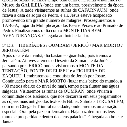
Museu da GALILEIA (onde tem um barco, possivelmente da época
de Jesus). A tarde visitaremos as ruínas de CAFARNAUM, onde
ficava a casa da sogra de Pedro, e ali, Jesus esteve hospedado
promovendo um grande número de milagres. Prosseguiremos a
TABGA, lugar da Multiplicação dos Pães e Peixes e ao Primado de
Pedro. Finalizaremos o dia com o MONTE DAS BEM-
AVENTURANÇAS. Chegada ao hotel e Jantar.
5º Dia – TIBERÍADES / QUMRAM / JERICÓ / MAR MORTO /
JERUSALÉM
Após o café da manhã, dia bastante aguardado, pois iremos a
Jerusalém. Atravessaremos o Deserto da Samaria e da Judéia,
passando por JERICÓ onde avistaremos o MONTE DA
TENTAÇÃO, FONTE DE ELISEU e a FIGUEIRA DE
ZAQUEU. Lembraremos a conquista de Jericó por Josué.
Continuação para o MAR MORTO (lugar mais baixo do mundo, a
400 metros abaixo do nível do mar), tempo para flutuar nas águas
salgadas. Visitaremos as ruínas de QUMRAN, onde viviam a
comunidade dos Essênios, que nos deixaram em seus pergaminhos
as cópias mais antigas dos textos da Bíblia. Subida a JERUSALÉM,
com uma Chegada Triunfal na cidade, onde faremos uma oração
especial “Orai pela paz em Jerusalém. Haja paz dentro dos teus
muros e prosperidade dentro dos teus palácios”. Chegada ao hotel e
Jantar.