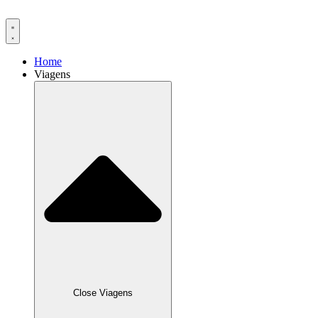
Ir
para
o
conteúdo
Home
Viagens
Close Viagens