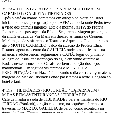
AVIV.
3º Dia – TEL AVIV / JAFFA / CESAREIA MARÍTIMA / M.
CARMELO / GALILEIA / TIBERÍADES
Após o café da manhã partiremos em direção ao Norte de Israel
iniciando a nossa peregrinação por JAFFA, a aldeia onde Pedro teve
a visão dos animais impuros. Esta é a mesma JAFFA do Profeta
Jonas e outras passagens da Bíblia. Seguiremos viagem pelo trajeto
da antiga estrada da Via Maris em direção as ruínas de Cesareia
Marítima, onde visitaremos o Teatro e o Aqueduto. Continuaremos
até o MONTE CARMELO: palco da atuação do Profeta Elias.
Estamos agora no centro da GALILEIA onde passou Jesus a sua
infância e adolescência, seguiremos a CANÁ, lugar do primeiro
Milagre de Jesus, transformação da água em vinho durante as
Bodas: nesse momento os Casais recebem a benção dos laços
matrimoniais. Em seguida visitaremos o MONTE DA
PRECIPITAÇÃO, em Nazaré finalizando o dia com a viagem até as
margens do Mar de Tiberíades onde passaremos a noite. Chegada ao
hotel e Jantar.
4º Dia – TIBERÍADES / RIO JORDÃO / CAFARNAUM /
M.DAS BEM-AVENTURANÇAS / TIBERÍADES
Café da manhã e saída de TIBERÍADES para as margens do RIO
JORDÃO (Yardenit), oração e batismo, na sequência faremos a
travessia no MAR DA GALILEIA de barco, como acontecia na
época de Jesus. Teremos tempo para culto e na saída visitaremos o