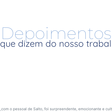
Depoimentos
que dizem do nosso traba
 A equipe da Renova esteve presente nos dando toda assistênci