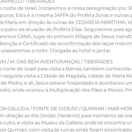
. CARMELO / TIBERÍADES
 norte de Israel. Iniciaremos a nossa peregrinação por 
puros. Esta é a mesma JAFFA do Profeta Jonas e outras 
Via Maris em direção às ruínas de CESAREIA MARÍTIMA. Vi
palco da atuação do Profeta Elias. Seguiremos para ago
itaremos CANÁ, lugar do primeiro Milagre de Jesus, tran
benção e Certificado da reconfirmação dos laços matrim
 passaremos a noite. Chegada ao hotel e jantar.
NAUM / M. DAS BEM AVENTURANÇAS / TIBERÍADES
norte de Israel para visita a Banias, também conhecida c
seguida visita a Cidade de Magdala, cidade de Maria Mad
de Pedro, e ali, Jesus esteve hospedado e aconteceu u
dro, onde ocorreu a Multiplicação dos Pães e Peixes. F
R DA GALILEIA / FONTE DE GIDEÃO / QUMRAN / MAR MO
em direção ao Rio Jordão (Yardenit) para momento de ora
a culto, e visita ao Museu da Galileia, onde se encontra
por Qumran, com visita às ruínas onde foram encontrado