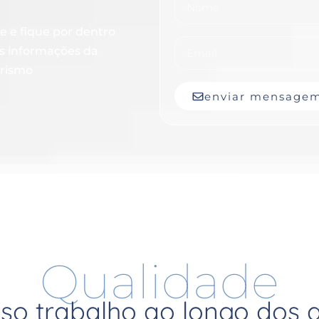
e e fique por dentro
as informações da
rismo
enviar mensage
Qualidade
so trabalho ao longo dos 