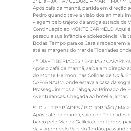
3º Dia – JAFFA / CESAREIA MARÍTIMA / M
Após café da manhã, partida em direção ao
Pedro quando teve a visão dos animais im
viagem pelo trajeto da antiga estrada da 
Continuação ao MONTE CARMELO. Aqui é o 
passou a sua infância e adolescência. Vis
Bodas. Tempo para os Casais receberem a 
até as margens do Mar de Tiberíades onde
4º Dia – TIBERIADES / BANIAS / CAFAR
Após o café da manhã, saída em direção ao 
do Monte Hermon, nas Colinas de Golã. Em 
CAFARNAUM, onde estava a casa da sogra 
Prosseguiremos a Tabga, ao Primado de Pe
Aventuranças. Chegada ao hotel e jantar.
5º Dia – TIBERÍADES / RIO JORDÃO / MA
Após café da manhã, saída de Tiberíades 
barco pelo Mar da Galileia, com tempo par
da viagem pelo Vale do Jordão, passando 