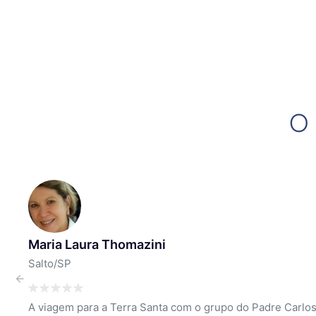
O 
Ilda Costa
Itu/SP
Da viagem que fiz só tenho pontos positivos... Amei....