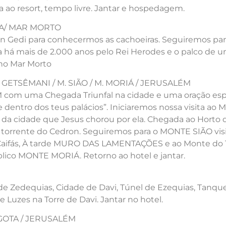
ao resort, tempo livre. Jantar e hospedagem.
DA/ MAR MORTO
Ein Gedi para conhecermos as cachoeiras. Seguiremos pa
ada há mais de 2.000 anos pelo Rei Herodes e o palco d
 no Mar Morto
/ GETSÊMANI / M. SIÃO / M. MORIÁ / JERUSALÉM
com uma Chegada Triunfal na cidade e uma oração espec
e dentro dos teus palácios”. Iniciaremos nossa visita 
a da cidade que Jesus chorou por ela. Chegada ao Hort
 da torrente do Cedron. Seguiremos para o MONTE SIÃO vis
Caifás, À tarde MURO DAS LAMENTAÇÕES e ao Monte do 
lico MONTE MORIÁ. Retorno ao hotel e jantar.
 Zedequias, Cidade de Davi, Túnel de Ezequias, Tanque d
Luzes na Torre de Davi. Jantar no hotel.
LGOTA / JERUSALÉM