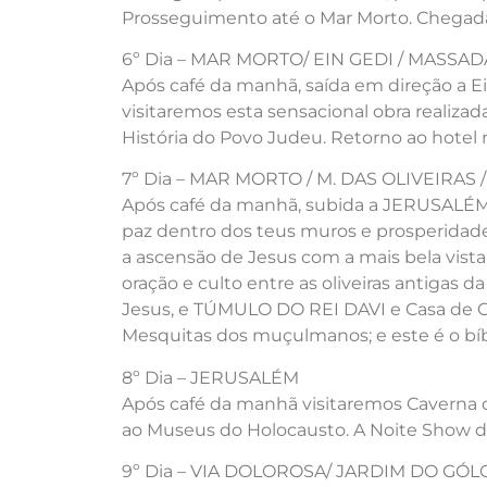
Prosseguimento até o Mar Morto. Chegada 
6º Dia – MAR MORTO/ EIN GEDI / MASSA
Após café da manhã, saída em direção a 
visitaremos esta sensacional obra realiz
História do Povo Judeu. Retorno ao hotel
7º Dia – MAR MORTO / M. DAS OLIVEIRAS 
Após café da manhã, subida a JERUSALÉM 
paz dentro dos teus muros e prosperidad
a ascensão de Jesus com a mais bela vist
oração e culto entre as oliveiras antigas
Jesus, e TÚMULO DO REI DAVI e Casa de 
Mesquitas dos muçulmanos; e este é o bíb
8º Dia – JERUSALÉM
Após café da manhã visitaremos Caverna de
ao Museus do Holocausto. A Noite Show de 
9º Dia – VIA DOLOROSA/ JARDIM DO GÓ