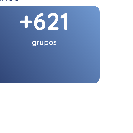
+
621
grupos