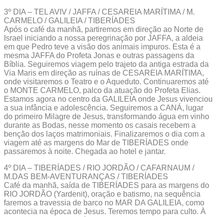
3º DIA – TEL AVIV / JAFFA / CESAREIA MARÍTIMA / M.
CARMELO / GALILEIA / TIBERÍADES
Após o café da manhã, partiremos em direção ao Norte de
Israel iniciando a nossa peregrinação por JAFFA, a aldeia
em que Pedro teve a visão dos animais impuros. Esta é a
mesma JAFFA do Profeta Jonas e outras passagens da
Bíblia. Seguiremos viagem pelo trajeto da antiga estrada da
Via Maris em direção as ruínas de CESAREIA MARÍTIMA,
onde visitaremos o Teatro e o Aqueduto. Continuaremos até
o MONTE CARMELO, palco da atuação do Profeta Elias.
Estamos agora no centro da GALILEIA onde Jesus vivenciou
a sua infância e adolescência. Seguiremos a CANÁ, lugar
do primeiro Milagre de Jesus, transformando água em vinho
durante as Bodas, nesse momento os casais recebem a
benção dos laços matrimoniais. Finalizaremos o dia com a
viagem até as margens do Mar de TIBERÍADES onde
passaremos à noite. Chegada ao hotel e jantar.
4º DIA – TIBERÍADES / RIO JORDÃO / CAFARNAUM /
M.DAS BEM-AVENTURANÇAS / TIBERÍADES
Café da manhã, saída de TIBERÍADES para as margens do
RIO JORDÃO (Yardenit), oração e batismo, na sequência
faremos a travessia de barco no MAR DA GALILEIA, como
acontecia na época de Jesus. Teremos tempo para culto. À