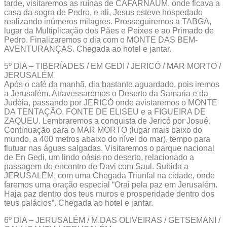
tarde, visitaremos as ruínas de CAFARNAUM, onde ficava a
casa da sogra de Pedro, e ali, Jesus esteve hospedado
realizando inúmeros milagres. Prosseguiremos a TABGA,
lugar da Multiplicação dos Pães e Peixes e ao Primado de
Pedro. Finalizaremos o dia com o MONTE DAS BEM-
AVENTURANÇAS. Chegada ao hotel e jantar.
5º DIA – TIBERÍADES / EM GEDI / JERICÓ / MAR MORTO /
JERUSALÉM
Após o café da manhã, dia bastante aguardado, pois iremos
a Jerusalém. Atravessaremos o Deserto da Samaria e da
Judéia, passando por JERICÓ onde avistaremos o MONTE
DA TENTAÇÃO, FONTE DE ELISEU e a FIGUEIRA DE
ZAQUEU. Lembraremos a conquista de Jericó por Josué.
Continuação para o MAR MORTO (lugar mais baixo do
mundo, a 400 metros abaixo do nível do mar), tempo para
flutuar nas águas salgadas. Visitaremos o parque nacional
de En Gedi, um lindo oásis no deserto, relacionado a
passagem do encontro de Davi com Saul. Subida a
JERUSALÉM, com uma Chegada Triunfal na cidade, onde
faremos uma oração especial “Orai pela paz em Jerusalém.
Haja paz dentro dos teus muros e prosperidade dentro dos
teus palácios”. Chegada ao hotel e jantar.
6º DIA – JERUSALÉM / M.DAS OLIVEIRAS / GETSEMANI /