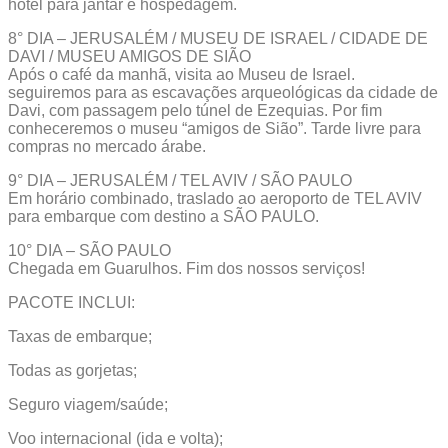
hotel para jantar e hospedagem.
8° DIA – JERUSALÉM / MUSEU DE ISRAEL / CIDADE DE
DAVI / MUSEU AMIGOS DE SIÃO
Após o café da manhã, visita ao Museu de Israel.
seguiremos para as escavações arqueológicas da cidade de
Davi, com passagem pelo túnel de Ezequias. Por fim
conheceremos o museu “amigos de Sião”. Tarde livre para
compras no mercado árabe.
9° DIA – JERUSALÉM / TEL AVIV / SÃO PAULO
Em horário combinado, traslado ao aeroporto de TEL AVIV
para embarque com destino a SÃO PAULO.
10° DIA – SÃO PAULO
Chegada em Guarulhos. Fim dos nossos serviços!
PACOTE INCLUI:
Taxas de embarque;
Todas as gorjetas;
Seguro viagem/saúde;
Voo internacional (ida e volta);