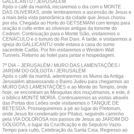
GALLICANTU / JERUSALÉM
Após o café da manhã, iniciaremos o dia com o MONTE
DAS OLIVEIRAS, onde lembraremos a ascensão de Jesus e
a mais bela vista panorâmica da cidade que Jesus chorou
por ela. Chegada ao Horto do GETSEMANI com tempo para
oração e culto entre as oliveiras antigas da torrente do
Cedrom. Continuação para o Monte Sião, visitaremos o
CENÁCULO e o tumulo do Rei Davi. À tarde, e visitaremos a
igreja do GALLICANTU onde estava a casa do sumo
sacerdote Caifás. Por fim visitaremos o Western Wall
Tunnels. Retorno ao hotel para jantar e hospedagem.
7º DIA – JERUSALÉM / MURO DAS LAMENTAÇÕES /
JARDIM DO GÓLGOTA / JERUSALÉM
Após o café da manhã, adentraremos os Muros da Antiga
Jerusalém atravessando o Bairro Judeu para chegarmos ao
MURO DAS LAMENTAÇÕES e ao Monte do Templo, onde
hoje, se encontram as Mesquitas dos muçulmanos, e este, é
o bíblico MONTE MORIÁ. Continuaremos as visitas através
das Portas dos Leões onde visitaremos o TANQUE DE
BETESDA. Prosseguiremos a pé ao lugar do Pretorium,
onde Jesus foi condenado por Pilatus, seguindo caminho
pela VIA DOLOROSA nos passos de Jesus ao JARDIM DO
GÓLGOTA, o lugar da Crucificação e do Sepulcro Vazio.
Tempo para culto, Celebração da Santa Ceia. Regresso ao